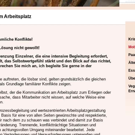
m Arbeitsplatz
Nav
mliche Konflikte!
Kri
übe
Mob
Lösung nicht gewollt!
Paa
enzung Einzelner, die eine intensive Begleitung erfordert,
, das Selbstwertgefühl stärkt und den Blick auf das richtet,
Ält
rechen Sie mich an, ich begleite Sie gerne in der
Ess
Übe
e auftreten, die lösbar sind, gelten grundsätzlich die gleichen
ls Grundlage familiärer Konflikte zeigen.
Veg
Ern
 selbst, der die Kommunikation am Arbeitsplatz zum Erliegen oder
tsache, dass Mitarbeiter nicht wissen, auf welche Weise eine
n.
ozessbegleitung und wertezentrierten Arbeitsplatzgestaltung
e Basis für eine von allen Seiten gewünschte und respektierte,
 mir nach dem zu schauen was verbindet und damit zur Basis
ränderung. Trennende, konfliktträchtige Situationen und
achtungsvollen Umgang miteinander bearbeitet. Jede
en Veränderungen und Herausforderungen unterworfen und