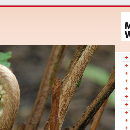
Navig
übers