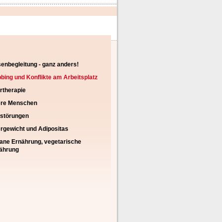
igation
senbegleitung - ganz anders!
rspringen
bing und Konflikte am Arbeitsplatz
rtherapie
ere Menschen
störungen
rgewicht und Adipositas
ane Ernährung, vegetarische
ährung