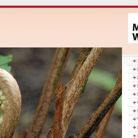
Navig
übers