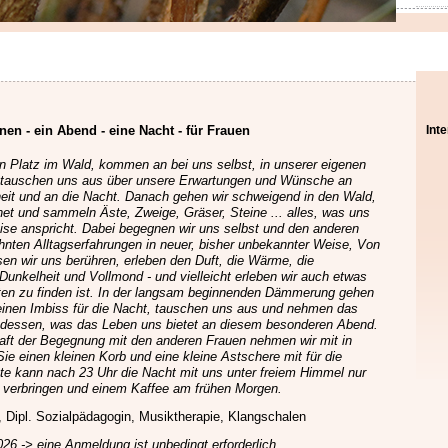
Nav
en - ein Abend - eine Nacht - für Frauen
Int
übe
 Platz im Wald, kommen an bei uns selbst, in unserer eigenen
d tauschen uns aus über unsere Erwartungen und Wünsche an
eit und an die Nacht. Danach gehen wir schweigend in den Wald,
t und sammeln Äste, Zweige, Gräser, Steine ... alles, was uns
se anspricht. Dabei begegnen wir uns selbst und den anderen
hnten Alltagserfahrungen in neuer, bisher unbekannter Weise, Von
en wir uns berühren, erleben den Duft, die Wärme, die
unkelheit und Vollmond - und vielleicht erleben wir auch etwas
ten zu finden ist. In der langsam beginnenden Dämmerung gehen
 einen Imbiss für die Nacht, tauschen uns aus und nehmen das
e dessen, was das Leben uns bietet an diesem besonderen Abend.
Kraft der Begegnung mit den anderen Frauen nehmen wir mit in
Sie einen kleinen Korb und eine kleine Astschere mit für die
te kann nach 23 Uhr die Nacht mit uns unter freiem Himmel
nur
k
verbringen und einem Kaffee am frühen Morgen.
, Dipl. Sozialpädagogin, Musiktherapie, Klangschalen
2026 -> eine Anmeldung ist unbedingt erforderlich